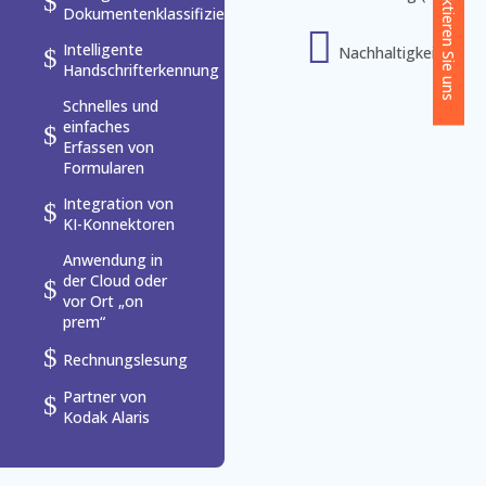
Kontaktieren Sie uns
$
Dokumentenklassifizierung

Intelligente
Nachhaltigkeit
$
Handschrifterkennung
Schnelles und
einfaches
$
Erfassen von
Formularen
Integration von
$
KI-Konnektoren
Anwendung in
der Cloud oder
$
vor Ort „on
prem“
$
Rechnungslesung
Partner von
$
Kodak Alaris