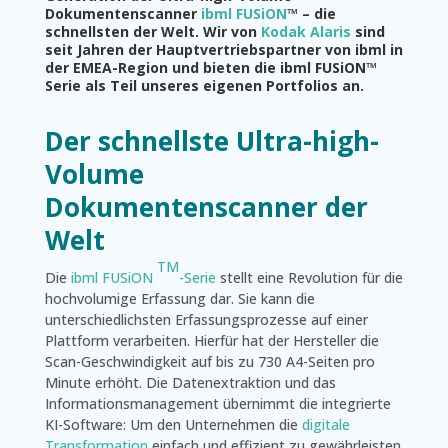
Dokumentenscanner
ibml FUSiON
™ – die
schnellsten der Welt. Wir von
Kodak Alaris
sind
seit Jahren der Hauptvertriebspartner von ibml in
der EMEA-Region und bieten die ibml FUSiON™
Serie als Teil unseres eigenen Portfolios an.
Der schnellste Ultra-high-
Volume
Dokumentenscanner der
Welt
TM
Die
ibml FUSiON
-Serie
stellt eine Revolution für die
hochvolumige Erfassung dar. Sie kann die
unterschiedlichsten Erfassungsprozesse auf einer
Plattform verarbeiten. Hierfür hat der Hersteller die
Scan-Geschwindigkeit auf bis zu 730 A4-Seiten pro
Minute erhöht. Die Datenextraktion und das
Informationsmanagement übernimmt die integrierte
KI-Software: Um den Unternehmen die
digitale
Transformation
einfach und effizient zu gewährleisten,