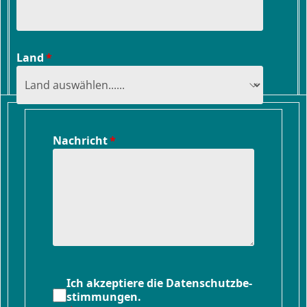
Land
Nachricht
Ich ak­zep­tie­re die Da­ten­schutz­be­
stim­mun­gen.