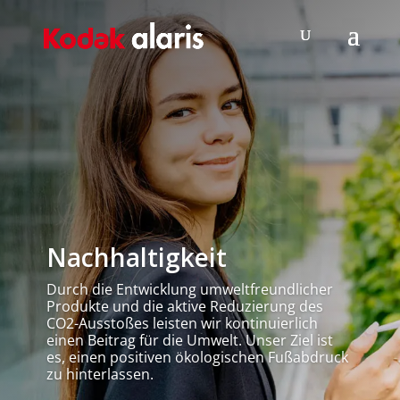
Nachhaltigkeit
Durch die Entwicklung umweltfreundlicher
Produkte und die aktive Reduzierung des
CO2-Ausstoßes leisten wir kontinuierlich
einen Beitrag für die Umwelt. Unser Ziel ist
es, einen positiven ökologischen Fußabdruck
zu hinterlassen.