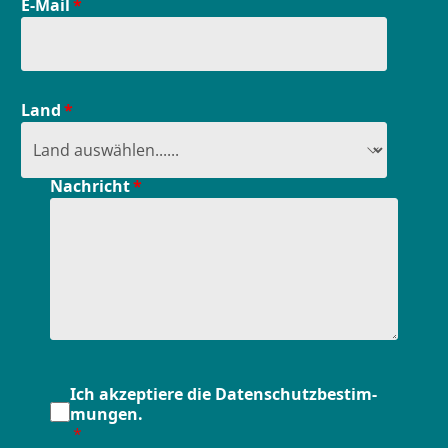
E-Mail
Land
Nachricht
Ich ak­zep­tie­re die Da­ten­schutz­be­stim­
mun­gen.