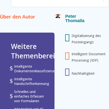
Peter
Über den Autor
Thomalla

Digitalisierung des
Posteingangs
Weitere

Themenbereiche
Intelligent Document
Processing (IDP)
Intelligente
$

Dokumentenklassifizierung
Nachhaltigkeit
Intelligente
$
Handschrifterkennung
Schnelles und
$
einfaches Erfassen
von Formularen
Integration von KI-